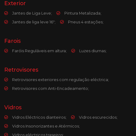
Exterior
Jantes de Liga Leve;
Pintura Metalizada;
Jantes de liga leve 16";
Pneus 4 estações;
Farois
Faróis Reguláveis em altura;
Luzes diurnas;
Retrovisores
Retrovisores exteriores com regulação eléctrica;
Retrovisores com Anti-Encadeamento;
Vidros
Vidros Eléctricos dianteiros;
Vidros escurecidos;
Vidros Insonorizantes e Atérmicos;
Vidros eléctricos traseiros;