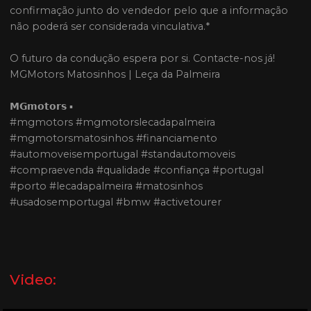
confirmação junto do vendedor pelo que a informação
não poderá ser considerada vinculativa.*
O futuro da condução espera por si. Contacte-nos já!
MGMotors Matosinhos | Leça da Palmeira
𝗠𝗚𝗺𝗼𝘁𝗼𝗿𝘀 ▪
#mgmotors #mgmotorslecadapalmeira
#mgmotorsmatosinhos #financiamento
#automoveisemportugal #standautomoveis
#compraevenda #qualidade #confiança #portugal
#porto #lecadapalmeira #matosinhos
#usadosemportugal #bmw #activetourer
Video: