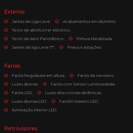
Exterior
Jantes de Liga Leve;
Acabamentos em Alumínio;
Tecto de abrir/correr eléctrico;
Tecto de Abrir Panorâmico;
Pintura Metalizada;
Jantes de liga Leve 17";
Pneus 4 estações;
Farois
Faróis Reguláveis em altura;
Faróis de nevoeiro;
Luzes diurnas;
Faróis com Sensor Luminosidade;
Faróis LED;
Luzes direccionais dinâmicas;
Luzes diurnas LED;
Farolim traseiro LED;
Iluminação interior LED;
Retrovisores