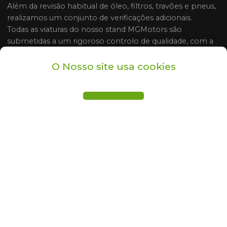
Além da revisão habitual de óleo, filtros, travões e pneus,
realizamos um conjunto de verificações adicionais.
Todas as viaturas do nosso stand MGMotors são
submetidas a um rigoroso controlo de qualidade, com a
verificação de mais de 30 itens na Nossa Oficina
Especializada antes da sua entrega.
O Nosso site usa cookies
Este processo visa assegurar a satisfação dos nossos
clientes e a segurança dos veículos que comercializamos.
O sucesso que alcançamos no mercado deve-se a esta
metodologia de trabalho, pois são poucos os stands que
efetuam estas verificações em automóveis com idades e
quilometragens semelhantes.
Ao valor anunciado acresce 1000,00€ para garantia de 18
meses, preparação e despesas administrativas.
*Este anúncio foi publicado por rotina informática, não
nos responsabilizamos por itens de caráter obrigatório
das plataformas, todos os dados carecem de