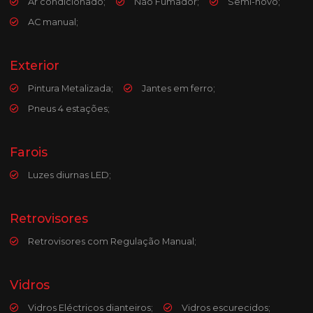
Ar condicionado;
Não Fumador;
Semi-novo;
AC manual;
Exterior
Pintura Metalizada;
Jantes em ferro;
Pneus 4 estações;
Farois
Luzes diurnas LED;
Retrovisores
Retrovisores com Regulação Manual;
Vidros
Vidros Eléctricos dianteiros;
Vidros escurecidos;