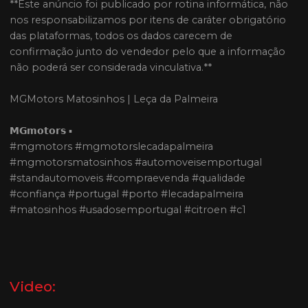
**Este anúncio foi publicado por rotina informática, não
nos responsabilizamos por itens de caráter obrigatório
das plataformas, todos os dados carecem de
confirmação junto do vendedor pelo que a informação
não poderá ser considerada vinculativa.**
MGMotors Matosinhos | Leça da Palmeira
𝗠𝗚𝗺𝗼𝘁𝗼𝗿𝘀 ▪
#mgmotors #mgmotorslecadapalmeira
#mgmotorsmatosinhos #automoveisemportugal
#standautomoveis #compraevenda #qualidade
#confiança #portugal #porto #lecadapalmeira
#matosinhos #usadosemportugal #citroen #c1
Video: