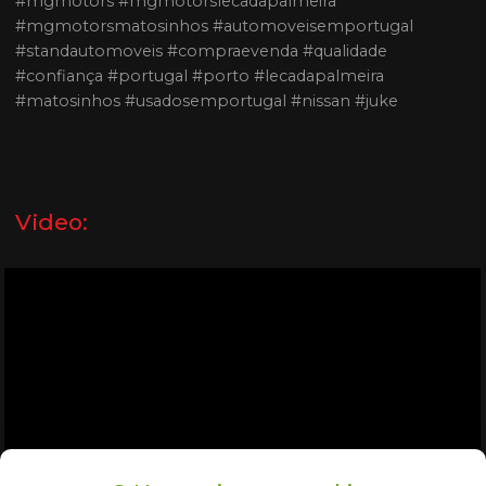
#mgmotors #mgmotorslecadapalmeira
#mgmotorsmatosinhos #automoveisemportugal
#standautomoveis #compraevenda #qualidade
#confiança #portugal #porto #lecadapalmeira
#matosinhos #usadosemportugal #nissan #juke
Video: