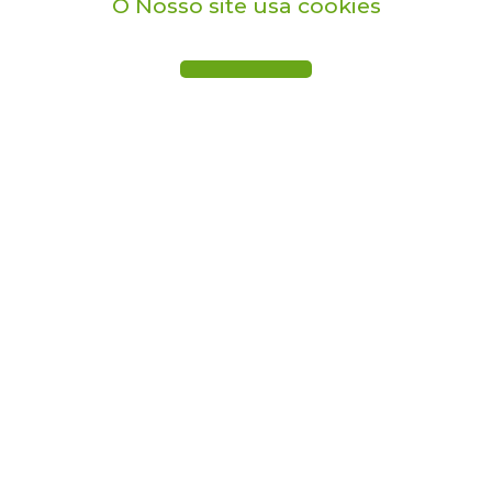
O Nosso site usa cookies
PARTILHAR
PARTILHAR
PARTILHAR
Serviços de Excelência que temos