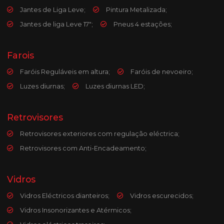
Jantes de Liga Leve;
Pintura Metalizada;
Jantes de liga Leve 17";
Pneus 4 estações;
Farois
Faróis Reguláveis em altura;
Faróis de nevoeiro;
Luzes diurnas;
Luzes diurnas LED;
Retrovisores
Retrovisores exteriores com regulação eléctrica;
Retrovisores com Anti-Encadeamento;
Vidros
Vidros Eléctricos dianteiros;
Vidros escurecidos;
Vidros Insonorizantes e Atérmicos;