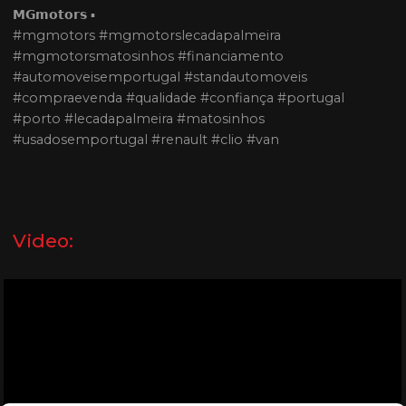
𝗠𝗚𝗺𝗼𝘁𝗼𝗿𝘀 ▪
#mgmotors #mgmotorslecadapalmeira
#mgmotorsmatosinhos #financiamento
#automoveisemportugal #standautomoveis
#compraevenda #qualidade #confiança #portugal
#porto #lecadapalmeira #matosinhos
#usadosemportugal #renault #clio #van
Video: