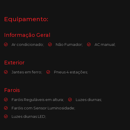
Equipamento:
Informação Geral
Ar condicionado;
Não Fumador;
AC manual;
Exterior
Jantes em ferro;
Pneus 4 estações;
Farois
Faróis Reguláveis em altura;
Luzes diurnas;
Faróis com Sensor Luminosidade;
Luzes diurnas LED;