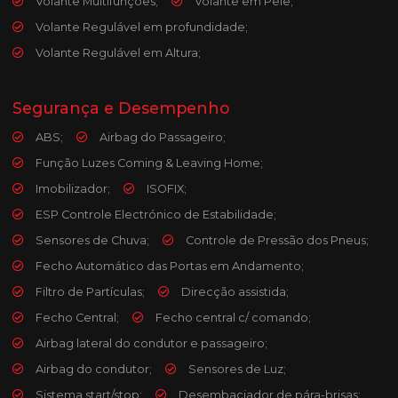
Volante Multifunções;
Volante em Pele;
Volante Regulável em profundidade;
Volante Regulável em Altura;
Segurança e Desempenho
ABS;
Airbag do Passageiro;
Função Luzes Coming & Leaving Home;
Imobilizador;
ISOFIX;
ESP Controle Electrónico de Estabilidade;
Sensores de Chuva;
Controle de Pressão dos Pneus;
Fecho Automático das Portas em Andamento;
Filtro de Partículas;
Direcção assistida;
Fecho Central;
Fecho central c/ comando;
Airbag lateral do condutor e passageiro;
Airbag do condutor;
Sensores de Luz;
Sistema start/stop;
Desembaciador de pára-brisas;