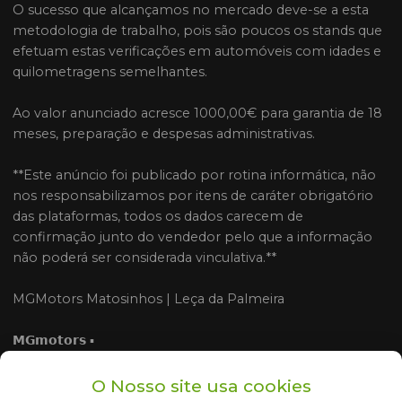
O sucesso que alcançamos no mercado deve-se a esta
metodologia de trabalho, pois são poucos os stands que
efetuam estas verificações em automóveis com idades e
quilometragens semelhantes.
Ao valor anunciado acresce 1000,00€ para garantia de 18
meses, preparação e despesas administrativas.
**Este anúncio foi publicado por rotina informática, não
nos responsabilizamos por itens de caráter obrigatório
das plataformas, todos os dados carecem de
confirmação junto do vendedor pelo que a informação
não poderá ser considerada vinculativa.**
MGMotors Matosinhos | Leça da Palmeira
𝗠𝗚𝗺𝗼𝘁𝗼𝗿𝘀 ▪
#mgmotors #mgmotorslecadapalmeira
#mgmotorsmatosinhos #automoveisemportugal
O Nosso site usa cookies
#standautomoveis #compraevenda #qualidade