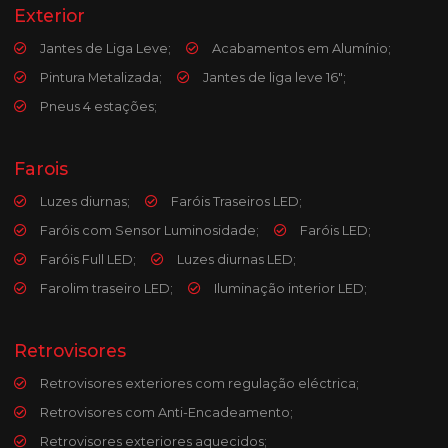
Exterior
Jantes de Liga Leve;
Acabamentos em Alumínio;
Pintura Metalizada;
Jantes de liga leve 16";
Pneus 4 estações;
Farois
Luzes diurnas;
Faróis Traseiros LED;
Faróis com Sensor Luminosidade;
Faróis LED;
Faróis Full LED;
Luzes diurnas LED;
Farolim traseiro LED;
Iluminação interior LED;
Retrovisores
Retrovisores exteriores com regulação eléctrica;
Retrovisores com Anti-Encadeamento;
Retrovisores exteriores aquecidos;