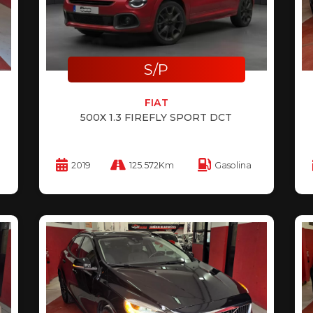
S/P
FIAT
500X 1.3 FIREFLY SPORT DCT
2019
125.572Km
Gasolina