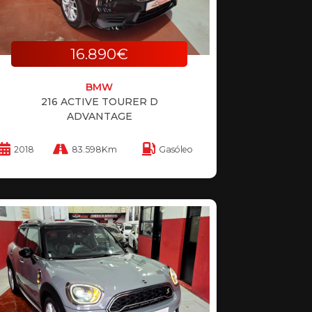
16.890€
BMW
216 ACTIVE TOURER D
ADVANTAGE
2018
83.598Km
Gasóleo