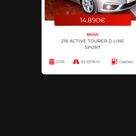
14.890€
BMW
216 ACTIVE TOURER D LINE
SPORT
2016
92.637Km
Gasóleo