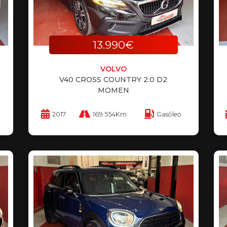
13.990€
VOLVO
V40 CROSS COUNTRY 2.0 D2
MOMEN
2017
169.554Km
Gasóleo