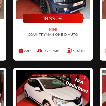
18.990€
MINI
COUNTRYMAN ONE D AUTO
2019
154.427Km
Gasóleo