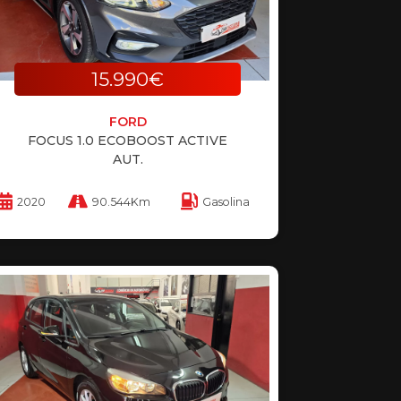
15.990€
FORD
FOCUS 1.0 ECOBOOST ACTIVE
AUT.
2020
90.544Km
Gasolina