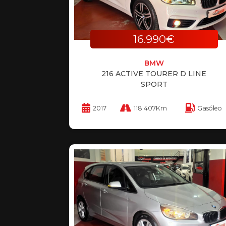
16.990€
BMW
216 ACTIVE TOURER D LINE
SPORT
2017
118.407Km
Gasóleo