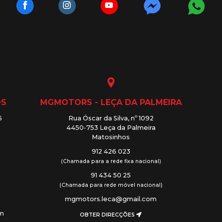
OS
MGMOTORS - LEÇA DA PALMEIRA
5
Rua Óscar da Silva, nº 1092
4450-753 Leça da Palmeira
Matosinhos
912 426 023
(Chamada para a rede fixa nacional)
91 434 50 25
(Chamada para rede móvel nacional)
mgmotors.leca@gmail.com
om
OBTER DIRECÇÕES