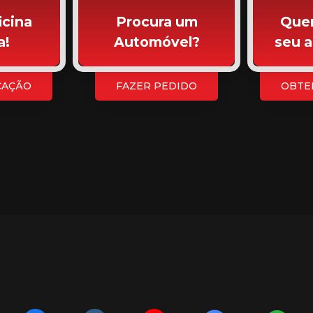
icina
Procura um
Quer
a!
Automóvel?
seu 
CAÇÃO
FAZER PEDIDO
OBTE