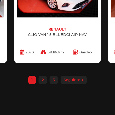
RENAULT
CLIO VAN 1.5 BLUEDCI AIR NAV
2020
88.186Km
Gasóleo
1
2
3
Seguinte