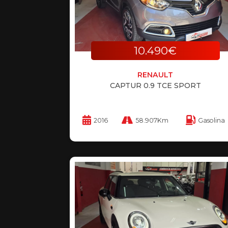
10.490€
RENAULT
CAPTUR 0.9 TCE SPORT
2016
58.907Km
Gasolina