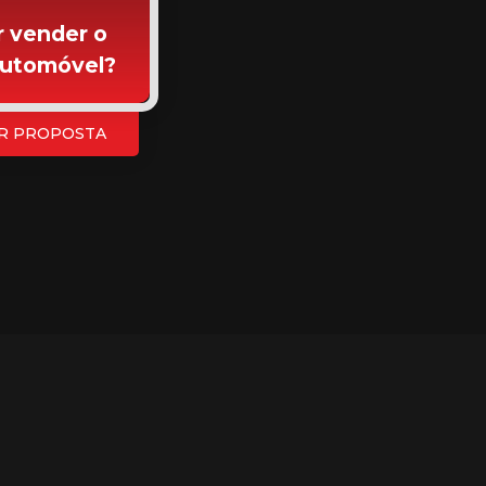
 vender o
automóvel?
R PROPOSTA