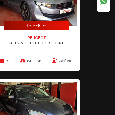
15.990€
PEUGEOT
508 SW 1.5 BLUEHDI GT LINE
2019
131.210Km
Gasóleo