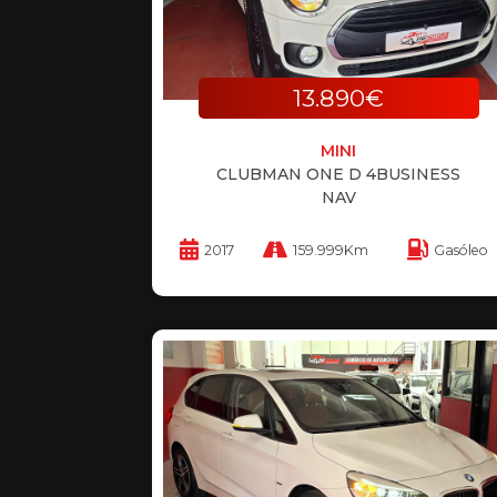
13.890€
MINI
CLUBMAN ONE D 4BUSINESS
NAV
2017
159.999Km
Gasóleo