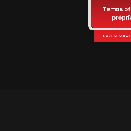
Temos of
própri
FAZER MAR