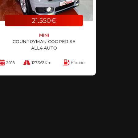
21.550€
MINI
COUNTRYMAN COOPER SE
ALL4 AUTO
2018
127.363Km
Híbrido